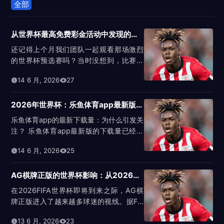
全部
从世界杯最高免费彩金活动中发现的惊喜与挑战
还记得上个月我们团队一起观看那场激烈
的世界杯预选赛吗？当时没想到，比赛之
外，随着2026FIFA世界杯的临近，...
14 6 月, 2026
27
2026年世界杯：乐鱼体育app最新版下载安装助你畅享赛事
乐鱼体育app的最新下载量：为什么引发关
注？ 乐鱼体育app最新版的下载量已经突
破500万。这意味着什么？简单...
14 6 月, 2026
25
AG棋牌正版的世界杯影响：从2026年看数字背后的真相
在2026FIFA世界杯即将到来之际，AG棋
牌正版进入了越来越多球迷的视线。据FIF
A官方数据显示，预计到20...
13 6 月, 2026
23