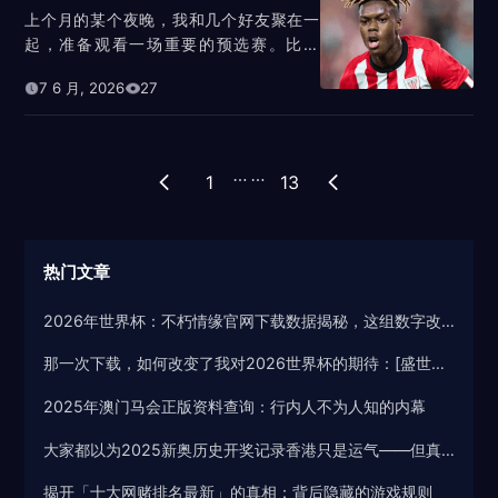
上个月的某个夜晚，我和几个好友聚在一
起，准备观看一场重要的预选赛。比赛
前，我们闲聊着，聊到了博雅打扑克牌网
7 6 月, 2026
27
站下...
1
13
热门文章
2026年世界杯：不朽情缘官网下载数据揭秘，这组数字改变了我们的视角
那一次下载，如何改变了我对2026世界杯的期待：[盛世平台app官网下载]的故事
2025年澳门马会正版资料查询：行内人不为人知的内幕
大家都以为2025新奥历史开奖记录香港只是运气——但真实情况并不简单
揭开「十大网赌排名最新」的真相：背后隐藏的游戏规则