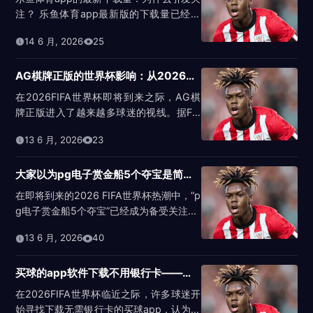
注？ 乐鱼体育app最新版的下载量已经突
破500万。这意味着什么？简单...
14 6 月, 2026
25
AG棋牌正版的世界杯影响：从2026年看数字背后的真相
在2026FIFA世界杯即将到来之际，AG棋
牌正版进入了越来越多球迷的视线。据FIF
A官方数据显示，预计到20...
13 6 月, 2026
23
大家以为pg电子赏金船5个夺宝是简单游戏——背后真相揭示更多可能
在即将到来的2026 FIFA世界杯热潮中，”p
g电子赏金船5个夺宝”已经成为备受关注...
13 6 月, 2026
40
买球的app软件下载不用银行卡——背后的真相与误区
在2026FIFA世界杯临近之际，许多球迷开
始寻找下载无需银行卡的买球app，认为这