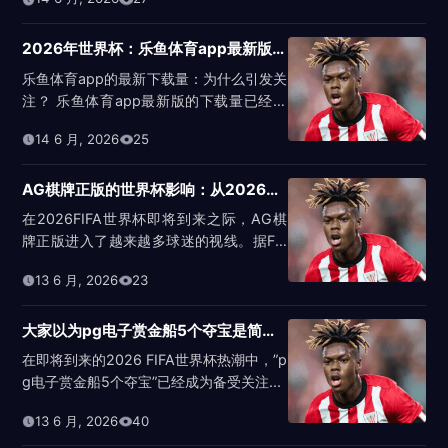
2026年世界杯：乐鱼体育app最新版下载安装助你畅享赛事
乐鱼体育app的最新下载量：为什么引发关
注？ 乐鱼体育app最新版的下载量已经突
破500万。这意味着什么？简单...
14 6 月, 2026
25
AG棋牌正版的世界杯影响：从2026年看数字背后的真相
在2026FIFA世界杯即将到来之际，AG棋
牌正版进入了越来越多球迷的视线。据FIF
A官方数据显示，预计到20...
13 6 月, 2026
23
大家以为pg电子赏金船5个夺宝是简单游戏——背后真相揭示更多可能
在即将到来的2026 FIFA世界杯热潮中，”p
g电子赏金船5个夺宝”已经成为备受关注...
13 6 月, 2026
40