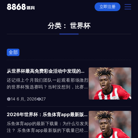
立即注册
首页
分类：
世界杯
故事
全部
体育
足球
从世界杯最高免费彩金活动中发现的惊喜与挑战
还记得上个月我们团队一起观看那场激烈
篮球
的世界杯预选赛吗？当时没想到，比赛之
外，随着2026FIFA世界杯的临近，...
资讯
14 6 月, 2026
27
赛事
2026年世界杯：乐鱼体育app最新版下载安装助你畅享赛事
乐鱼体育app的最新下载量：为什么引发关
世界杯
注？ 乐鱼体育app最新版的下载量已经突
破500万。这意味着什么？简单...