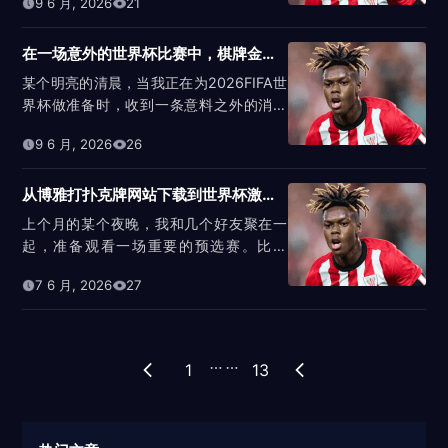
9 6 月, 2026
21
在一场意外的世界杯比赛中，棋牌金花平台意外成了焦点
某个明亮的清晨，当我正在为2026FIFA世
界杯做准备时，收到一条意料之外的消息
——棋牌金花平台的讨论在球迷圈...
9 6 月, 2026
26
从博雅打扑克牌网站下载到世界杯激情：一个球迷的双重体验
上个月的某个夜晚，我和几个好友聚在一
起，准备观看一场重要的预选赛。比赛
前，我们闲聊着，聊到了博雅打扑克牌网
7 6 月, 2026
27
站下...
1
13