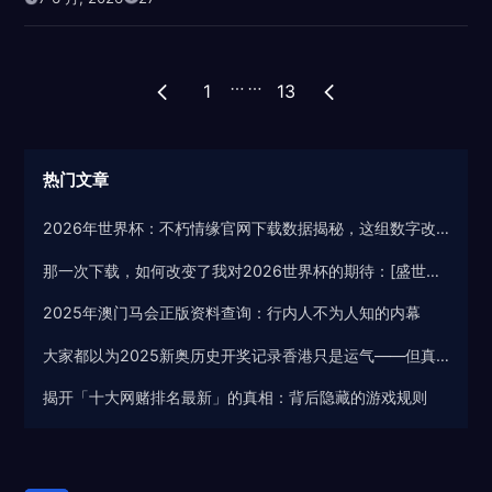
站下...
1
13
热门文章
2026年世界杯：不朽情缘官网下载数据揭秘，这组数字改变了我们的视角
那一次下载，如何改变了我对2026世界杯的期待：[盛世平台app官网下载]的故事
2025年澳门马会正版资料查询：行内人不为人知的内幕
大家都以为2025新奥历史开奖记录香港只是运气——但真实情况并不简单
揭开「十大网赌排名最新」的真相：背后隐藏的游戏规则