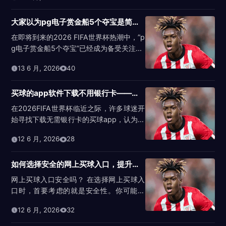
大家以为pg电子赏金船5个夺宝是简单游戏——背后真相揭示更多可能
在即将到来的2026 FIFA世界杯热潮中，”p
g电子赏金船5个夺宝”已经成为备受关注...
13 6 月, 2026
40
买球的app软件下载不用银行卡——背后的真相与误区
在2026FIFA世界杯临近之际，许多球迷开
始寻找下载无需银行卡的买球app，认为这
样可以规避一些安全风险。但...
12 6 月, 2026
28
如何选择安全的网上买球入口，提升你的世界杯观赛体验
网上买球入口安全吗？ 在选择网上买球入
口时，首要考虑的就是安全性。你可能对
各种平台提供的服务一头雾水，不知从何...
12 6 月, 2026
32