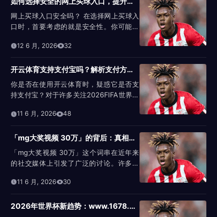
如何选择安全的网上买球入口，提升你的世界杯观赛体验
网上买球入口安全吗？ 在选择网上买球入
口时，首要考虑的就是安全性。你可能对
各种平台提供的服务一头雾水，不知从何...
12 6 月, 2026
32
开云体育支持支付宝吗？解析支付方式及使用建议
你是否在使用开云体育时，疑惑它是否支
持支付宝？对于许多关注2026FIFA世界杯
的用户来说，这个问题非常关键。...
11 6 月, 2026
48
「mg大奖视频 30万」的背后：真相与误区解析
「mg大奖视频 30万」这个词串在近年来
的社交媒体上引发了广泛的讨论。许多人
认为这是一次巨大的经济奖励，而实际...
11 6 月, 2026
30
2026年世界杯新趋势：www.1678.com棋牌参与让人意外！