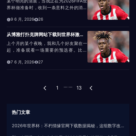
某个明亮的清晨，当我正在为2026FIFA世
界杯做准备时，收到一条意料之外的消息
——棋牌金花平台的讨论在球迷圈...
9 6 月, 2026
26
从博雅打扑克牌网站下载到世界杯激情：一个球迷的双重体验
上个月的某个夜晚，我和几个好友聚在一
起，准备观看一场重要的预选赛。比赛
前，我们闲聊着，聊到了博雅打扑克牌网
7 6 月, 2026
27
站下...
1
13
热门文章
2026年世界杯：不朽情缘官网下载数据揭秘，这组数字改变了我们的视角