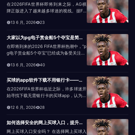
在2026FIFA世界杯即将到来之际，AG棋
牌正版进入了越来越多球迷的视线。据FIF
A官方数据显示，预计到20...
13 6 月, 2026
23
大家以为pg电子赏金船5个夺宝是简单游戏——背后真相揭示更多可能
在即将到来的2026 FIFA世界杯热潮中，”p
g电子赏金船5个夺宝”已经成为备受关注...
13 6 月, 2026
40
买球的app软件下载不用银行卡——背后的真相与误区
在2026FIFA世界杯临近之际，许多球迷开
始寻找下载无需银行卡的买球app，认为这
样可以规避一些安全风险。但...
12 6 月, 2026
28
如何选择安全的网上买球入口，提升你的世界杯观赛体验
网上买球入口安全吗？ 在选择网上买球入