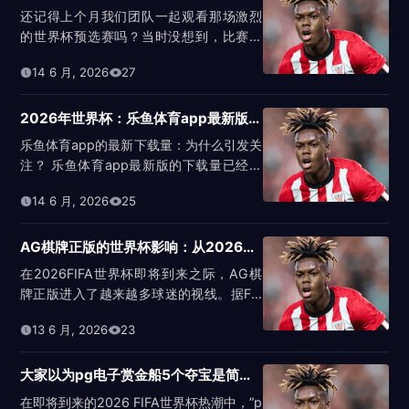
还记得上个月我们团队一起观看那场激烈
的世界杯预选赛吗？当时没想到，比赛之
外，随着2026FIFA世界杯的临近，...
14 6 月, 2026
27
2026年世界杯：乐鱼体育app最新版下载安装助你畅享赛事
乐鱼体育app的最新下载量：为什么引发关
注？ 乐鱼体育app最新版的下载量已经突
破500万。这意味着什么？简单...
14 6 月, 2026
25
AG棋牌正版的世界杯影响：从2026年看数字背后的真相
在2026FIFA世界杯即将到来之际，AG棋
牌正版进入了越来越多球迷的视线。据FIF
A官方数据显示，预计到20...
13 6 月, 2026
23
大家以为pg电子赏金船5个夺宝是简单游戏——背后真相揭示更多可能
在即将到来的2026 FIFA世界杯热潮中，”p