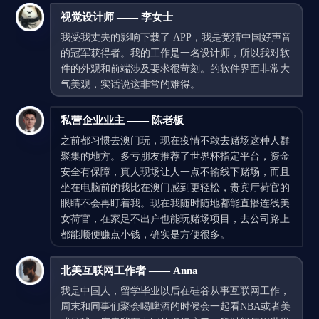
视觉设计师 —— 李女士
我受我丈夫的影响下载了 APP，我是竞猜中国好声音
的冠军获得者。我的工作是一名设计师，所以我对软
件的外观和前端涉及要求很苛刻。的软件界面非常大
气美观，实话说这非常的难得。
私营企业业主 —— 陈老板
之前都习惯去澳门玩，现在疫情不敢去赌场这种人群
聚集的地方。多亏朋友推荐了世界杯指定平台，资金
安全有保障，真人现场让人一点不输线下赌场，而且
坐在电脑前的我比在澳门感到更轻松，贵宾厅荷官的
眼睛不会再盯着我。现在我随时随地都能直播连线美
女荷官，在家足不出户也能玩赌场项目，去公司路上
都能顺便赚点小钱，确实是方便很多。
北美互联网工作者 —— Anna
我是中国人，留学毕业以后在硅谷从事互联网工作，
周末和同事们聚会喝啤酒的时候会一起看NBA或者美