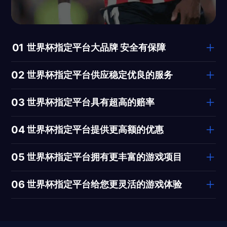
01
世界杯指定平台大品牌 安全有保障
02
世界杯指定平台供应稳定优良的服务
03
世界杯指定平台具有超高的赔率
04
世界杯指定平台提供更高额的优惠
05
世界杯指定平台拥有更丰富的游戏项目
06
世界杯指定平台给您更灵活的游戏体验