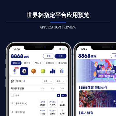
世界杯指定平台应用预览
APPLICATION PREVIEW