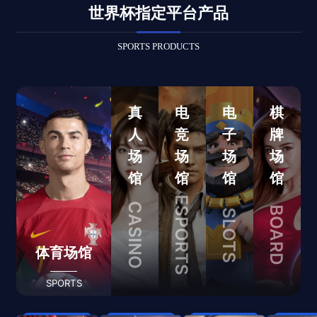
世界杯指定平台产品
SPORTS PRODUCTS
真
电
电
棋
人
竞
子
牌
场
场
场
场
馆
馆
馆
馆
ESPORTS
CASINO
BOARD
SLOTS
体育场馆
SPORTS