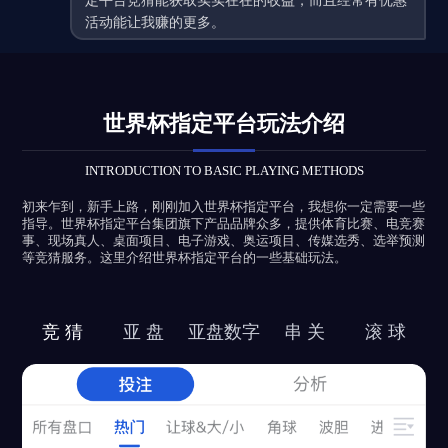
定平台竞猜能获取实实在在的收益，而且经常有优惠
活动能让我赚的更多。
世界杯指定平台玩法介绍
INTRODUCTION TO BASIC PLAYING METHODS
初来乍到，新手上路，刚刚加入世界杯指定平台，我想你一定需要一些
指导。世界杯指定平台集团旗下产品品牌众多，提供体育比赛、电竞赛
事、现场真人、桌面项目、电子游戏、奥运项目、传媒选秀、选举预测
等竞猜服务。这里介绍世界杯指定平台的一些基础玩法。
竞 猜
亚 盘
亚盘数字
串 关
滚 球