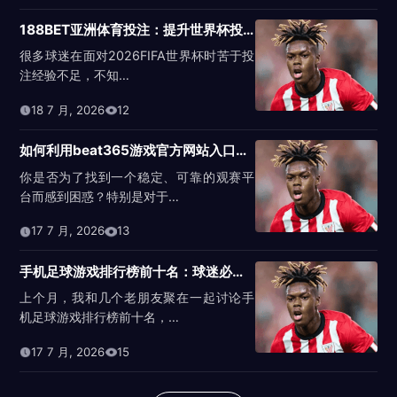
188BET亚洲体育投注：提升世界杯投注体验的三大技巧
很多球迷在面对2026FIFA世界杯时苦于投
注经验不足，不知…
18 7 月, 2026
12
如何利用beat365游戏官方网站入口优化你的世界杯观赛体验
你是否为了找到一个稳定、可靠的观赛平
台而感到困惑？特别是对于…
17 7 月, 2026
13
手机足球游戏排行榜前十名：球迷必备的数字绿茵场体验
上个月，我和几个老朋友聚在一起讨论手
机足球游戏排行榜前十名，…
17 7 月, 2026
15