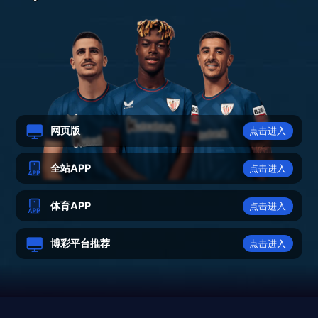
网页版
点击进入
全站APP
点击进入
体育APP
点击进入
博彩平台推荐
点击进入