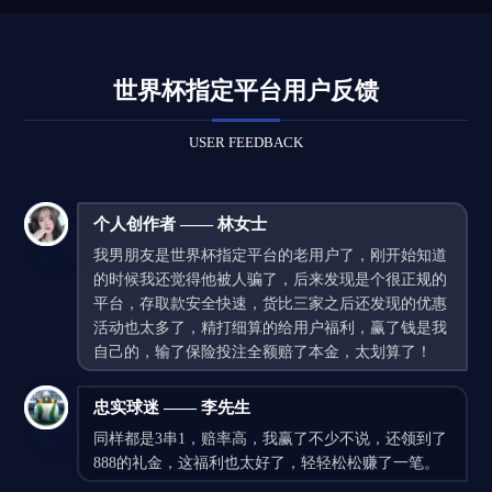
世界杯指定平台用户反馈
USER FEEDBACK
个人创作者 —— 林女士
我男朋友是世界杯指定平台的老用户了，刚开始知道
的时候我还觉得他被人骗了，后来发现是个很正规的
平台，存取款安全快速，货比三家之后还发现的优惠
活动也太多了，精打细算的给用户福利，赢了钱是我
自己的，输了保险投注全额赔了本金，太划算了！
忠实球迷 —— 李先生
同样都是3串1，赔率高，我赢了不少不说，还领到了
888的礼金，这福利也太好了，轻轻松松赚了一笔。