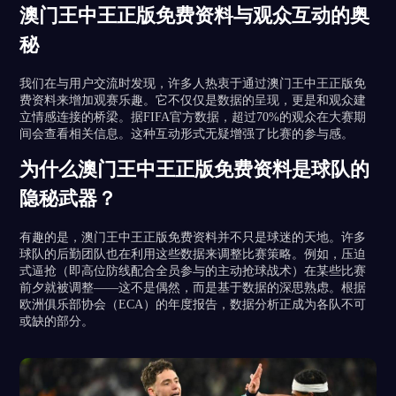
澳门王中王正版免费资料与观众互动的奥
秘
我们在与用户交流时发现，许多人热衷于通过澳门王中王正版免
费资料来增加观赛乐趣。它不仅仅是数据的呈现，更是和观众建
立情感连接的桥梁。据FIFA官方数据，超过70%的观众在大赛期
间会查看相关信息。这种互动形式无疑增强了比赛的参与感。
为什么澳门王中王正版免费资料是球队的
隐秘武器？
有趣的是，澳门王中王正版免费资料并不只是球迷的天地。许多
球队的后勤团队也在利用这些数据来调整比赛策略。例如，压迫
式逼抢（即高位防线配合全员参与的主动抢球战术）在某些比赛
前夕就被调整——这不是偶然，而是基于数据的深思熟虑。根据
欧洲俱乐部协会（ECA）的年度报告，数据分析正成为各队不可
或缺的部分。