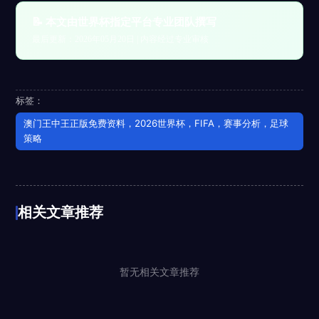
📝 本文由世界杯指定平台专业团队撰写
最后更新：2026年05月20日 | 内容经过专业审核
标签：
澳门王中王正版免费资料，2026世界杯，FIFA，赛事分析，足球
策略
相关文章推荐
暂无相关文章推荐