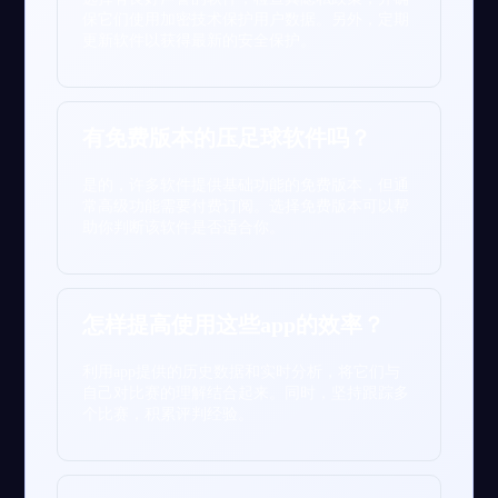
保它们使用加密技术保护用户数据。另外，定期
更新软件以获得最新的安全保护。
有免费版本的压足球软件吗？
是的，许多软件提供基础功能的免费版本，但通
常高级功能需要付费订阅。选择免费版本可以帮
助你判断该软件是否适合你。
怎样提高使用这些app的效率？
利用app提供的历史数据和实时分析，将它们与
自己对比赛的理解结合起来。同时，坚持跟踪多
个比赛，积累评判经验。