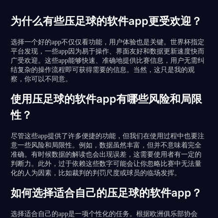
为什么有些压足球的软件app更受欢迎？
选择一个好的app不仅仅看功能，用户体验也是关键。世界杯指定
平台发现，一些app因为易于操作、界面友好和数据更新速度快而
广受欢迎。这些app能够快速、准确地提供比赛信息，用户无需纠
结复杂的操作流程即可获得需要的信息。当然，这只是我的观
察，你可以不同意。
使用压足球的软件app有哪些风险和局限
性？
尽管这些app提供了许多便捷的功能，但我们在使用过程中也要注
意一些风险和局限性。例如，数据虽然丰富，但并不意味着完全
准确。有时候数据的解读也会出现误差，这需要使用者有一定的
判断力。此外，过于依赖这些数字可能会让你忽略比赛中无法量
化的人为因素，比如裁判的判罚尺度或球员的临场发挥。
如何选择适合自己的压足球的软件app？
选择适合自己的app是一项个性化的任务。根据欧洲俱乐部协会