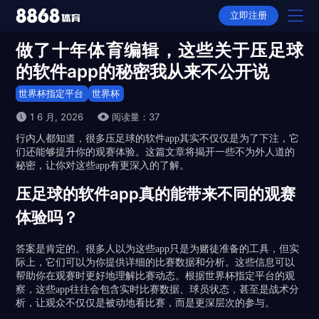
立即注册
做了十年体育编辑，这些关于压足球
首页
的软件app的秘密我从来不公开说
故事
世界杯指定平台
世界杯
1 6 月, 2026
阅读量：37
体育
行内人都知道，很多压足球的软件app其实不仅仅是为了下注，它
们还能够提升你的观赛体验。这篇文章将揭开一些不为外人道的
足球
秘密，让你对这些app有更深入的了解。
篮球
压足球的软件app真的能带来不同的观赛
体验吗？
资讯
答案是肯定的。很多人以为这些app只是为赌徒准备的工具，但实
赛事
际上，它们可以为你提供详细的比赛数据和分析。这些信息可以
帮助你在观赛时更好地理解比赛动态。根据世界杯指定平台的观
世界杯
察，这些app往往会包含实时比赛数据、球员状态，甚至是战术分
析，让观众不仅仅是被动地看比赛，而是更深层次的参与。