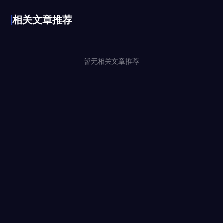
相关文章推荐
暂无相关文章推荐