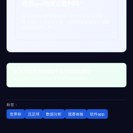
这些app能保证盈利吗？
没有任何app能保证盈利。足球比赛充满变数，
建议理性使用这些工具，仅将其看作是提升观赛
体验的辅助工具。
📝 本文由世界杯指定平台专业团队撰写
最后更新：2026年06月01日 | 内容经过专业审核
标签：
世界杯
压足球
数据分析
观赛体验
软件app