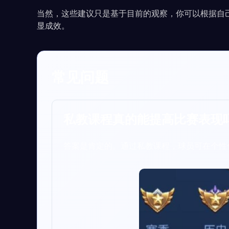
当然，这些建议只是基于目前的观察，你可以根据自
显成效。
常见问题
私教课程真的能提高比赛表现
答案是肯定的。通过私教课程，球员可在个性