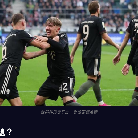
世界杯指定平台 – 私教课程推荐
题？