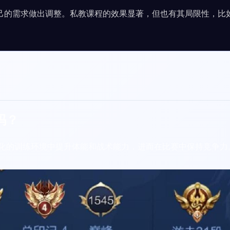
己的需求做出调整。私教课程的效果显著，但也有其局限性，比
吗？
化的训练环境中提升体能和战术能力，进而在比赛中保持竞争力