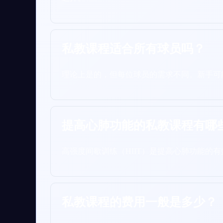
私教课程适合所有球员吗？
理论上是的，但每位球员的需求不同。新手可
提高心肺功能的私教课程有哪
高强度间歇训练（HIIT）是提高心肺功能的
私教课程的费用一般是多少？