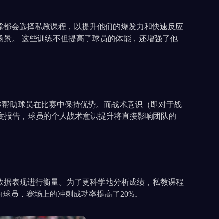
间隙都会选择私教课程，以提升他们的爆发力和快速反应
场景。 这些训练不但提高了球员的体能，还增强了他
够帮助球员在比赛中保持优势。而战术意识（即对于战
度报告，球员的个人战术意识提升将直接影响团队的
数据表现进行衡量。为了更科学地分析成绩，私教课程
球员，赛场上的冲刺成功率提高了20%。