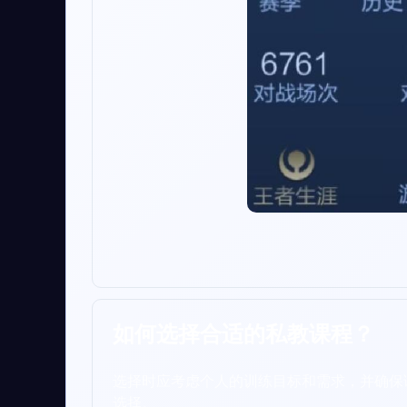
如何选择合适的私教课程？
选择时应考虑个人的训练目标和需求，并确保
选择。