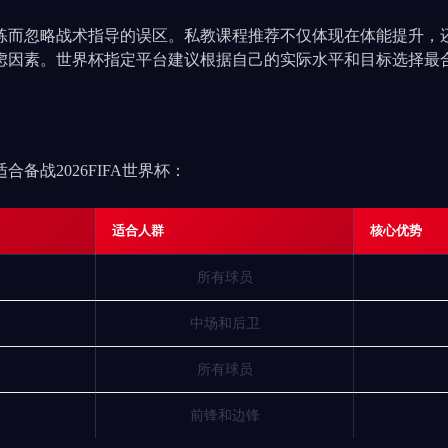
练而忽略战术指导的误区。私教课程推荐不仅体现在体能提升，
虑因素。世界杯指定平台建议根据自己的实际水平和目标选择最
战2026FIFA世界杯：
适合人群
核心优势
所有球员
中场和后卫
所有球员
前锋和边锋