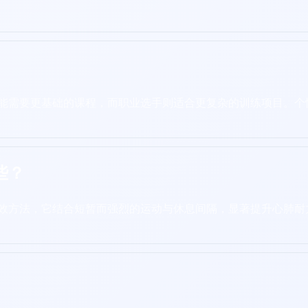
能需要更基础的课程，而职业选手则适合更复杂的训练项目。个
些？
有效方法，它结合短暂而强烈的运动与休息间隔，显著提升心肺耐