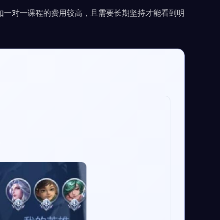
如一对一课程的费用较高，且需要长期坚持才能看到明
。