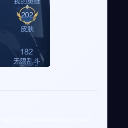
杯指定平台的建议可能会帮助你做出更明智的