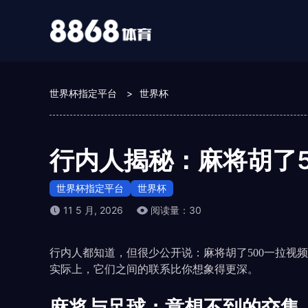
世界杯指定平台
>
世界杯
行内人揭秘：麻将胡了
世界杯指定平台
世界杯
11 5 月, 2026
阅读量：30
行内人都知道，但很少公开说：麻将胡了500一拉视频
实际上，它们之间的联系比你想象得更深。
麻将与足球：意想不到的交集