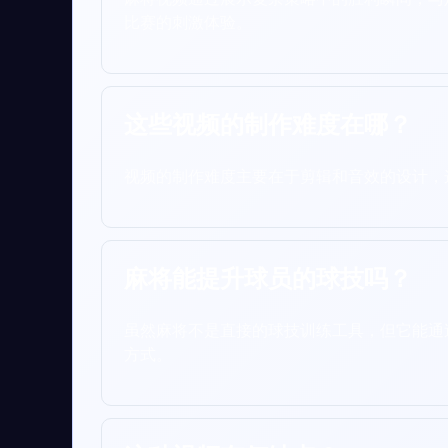
比赛的刺激体验。
这些视频的制作难度在哪？
视频的制作难度主要在于剪辑和音效的设计，
麻将能提升球员的球技吗？
虽然麻将不是直接的球技训练工具，但它能通
方式。