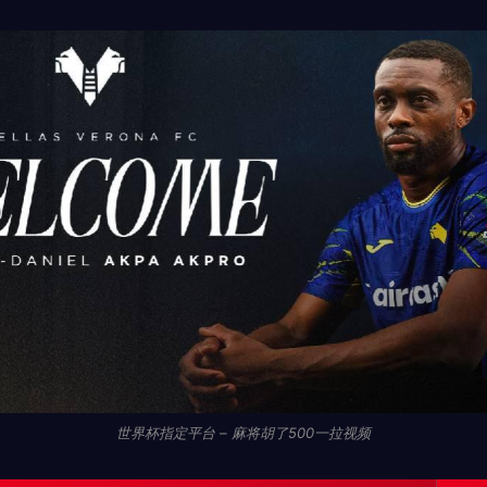
世界杯指定平台 – 麻将胡了500一拉视频