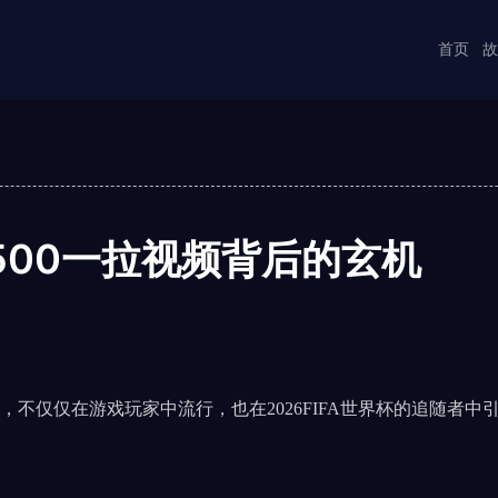
首页
故
500一拉视频背后的玄机
，不仅仅在游戏玩家中流行，也在2026FIFA世界杯的追随者