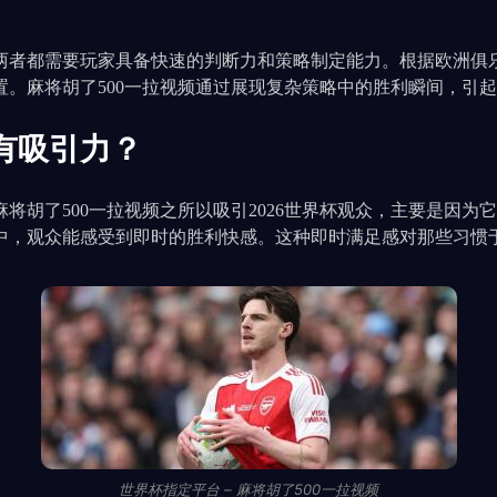
两者都需要玩家具备快速的判断力和策略制定能力。根据欧洲俱乐
。麻将胡了500一拉视频通过展现复杂策略中的胜利瞬间，引
有吸引力？
将胡了500一拉视频之所以吸引2026世界杯观众，主要是因
中，观众能感受到即时的胜利快感。这种即时满足感对那些习惯
世界杯指定平台 – 麻将胡了500一拉视频