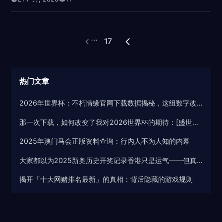
通...
17
热门文章
2026年世界杯：不朽情缘官网下载数据揭秘，这组数字改变了我们的视角
那一次下载，如何改变了我对2026世界杯的期待：[盛世平台app官网下载]的故事
2025年澳门马会正版资料查询：行内人不为人知的内幕
大家都以为2025新奥历史开奖记录香港只是运气——但真实情况并不简单
揭开「十大网赌排名最新」的真相：背后隐藏的游戏规则