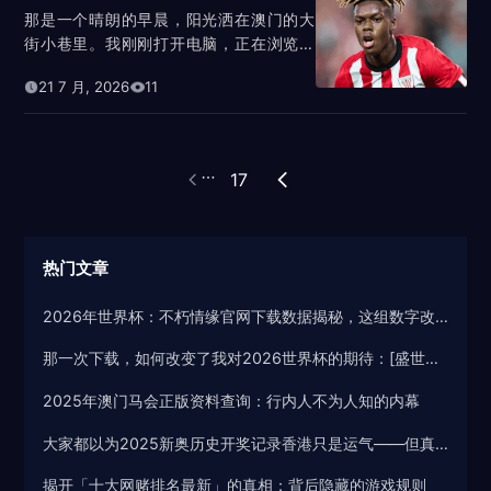
那是一个晴朗的早晨，阳光洒在澳门的大
街小巷里。我刚刚打开电脑，正在浏览最
新的「澳门资料大全」。这不只是一个普
21 7 月, 2026
11
通...
17
热门文章
2026年世界杯：不朽情缘官网下载数据揭秘，这组数字改变了我们的视角
那一次下载，如何改变了我对2026世界杯的期待：[盛世平台app官网下载]的故事
2025年澳门马会正版资料查询：行内人不为人知的内幕
大家都以为2025新奥历史开奖记录香港只是运气——但真实情况并不简单
揭开「十大网赌排名最新」的真相：背后隐藏的游戏规则