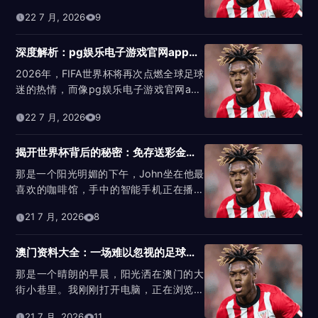
6FIFA世界杯中尤为明显。你可...
22 7 月, 2026
9
深度解析：pg娱乐电子游戏官网app在2026FIFA世界杯热潮中的角色
2026年，FIFA世界杯将再次点燃全球足球
迷的热情，而像pg娱乐电子游戏官网app
这样的应用也借此成为关注的...
22 7 月, 2026
9
揭开世界杯背后的秘密：免存送彩金如何搅动风云
那是一个阳光明媚的下午，John坐在他最
喜欢的咖啡馆，手中的智能手机正在播放
着有关2026FIFA世界杯的最新...
21 7 月, 2026
8
澳门资料大全：一场难以忽视的足球盛宴背后的故事
那是一个晴朗的早晨，阳光洒在澳门的大
街小巷里。我刚刚打开电脑，正在浏览最
新的「澳门资料大全」。这不只是一个普
21 7 月, 2026
11