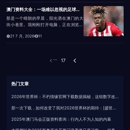
澳门资料大全：一场难以忽视的足球盛宴背后的故事
那是一个晴朗的早晨，阳光洒在澳门的大
街小巷里。我刚刚打开电脑，正在浏览最
新的「澳门资料大全」。这不只是一个普
21 7 月, 2026
11
通...
17
热门文章
2026年世界杯：不朽情缘官网下载数据揭秘，这组数字改变了我们的视角
那一次下载，如何改变了我对2026世界杯的期待：[盛世平台app官网下载]的故事
2025年澳门马会正版资料查询：行内人不为人知的内幕