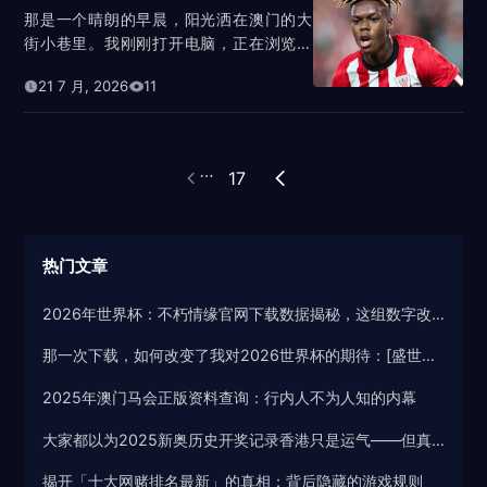
那是一个晴朗的早晨，阳光洒在澳门的大
街小巷里。我刚刚打开电脑，正在浏览最
新的「澳门资料大全」。这不只是一个普
21 7 月, 2026
11
通...
17
热门文章
2026年世界杯：不朽情缘官网下载数据揭秘，这组数字改变了我们的视角
那一次下载，如何改变了我对2026世界杯的期待：[盛世平台app官网下载]的故事
2025年澳门马会正版资料查询：行内人不为人知的内幕
大家都以为2025新奥历史开奖记录香港只是运气——但真实情况并不简单
揭开「十大网赌排名最新」的真相：背后隐藏的游戏规则