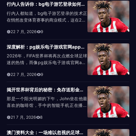
行内人告诉你：bg电子游艺登录如何影响2026FIFA世界杯
行内人都知道，bg电子游艺登录的技术正
在悄然改变体育赛事的商业模式，这在202
6FIFA世界杯中尤为明显。你可...
22 7 月, 2026
9
深度解析：pg娱乐电子游戏官网app在2026FIFA世界杯热潮中的角色
2026年，FIFA世界杯将再次点燃全球足球
迷的热情，而像pg娱乐电子游戏官网app
这样的应用也借此成为关注的...
22 7 月, 2026
9
揭开世界杯背后的秘密：免存送彩金如何搅动风云
那是一个阳光明媚的下午，John坐在他最
喜欢的咖啡馆，手中的智能手机正在播放
着有关2026FIFA世界杯的最新...
21 7 月, 2026
8
澳门资料大全：一场难以忽视的足球盛宴背后的故事