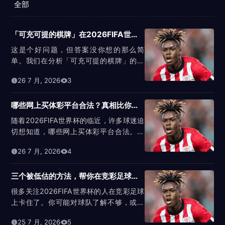
全部
「可充可提的棋牌」在2026FIFA世界杯期间到底有多大吸引力？
这是个好问题，但答案没你想的那么简
单。我们在分析「可充可提的棋牌」的市
场吸引力时，发现这并非一个单一维度就
26 7 月, 2026
3
能彻...
哪些网上买体彩平台合法？真相比你想象的复杂
随着2026FIFA世界杯的临近，许多球迷迫
切想知道，哪些网上买体彩平台合法。然
而，真相比你想象的复杂。特别是...
26 7 月, 2026
4
三个被低估的方法，帮你在竞彩足球提前获利
很多关注2026FIFA世界杯的人在竞彩足球
上卡住了。你可能对球队了解不够，或总
是在分析数据时迷失方向。本文提...
25 7 月, 2026
5