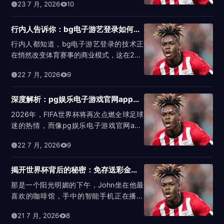
23 7 月, 2026
10
行内人告诉你：bg电子游艺登录如何影响2026FIFA世界杯
行内人都知道，bg电子游艺登录的技术正
在悄然改变体育赛事的商业模式，这在202
6FIFA世界杯中尤为明显。你可...
22 7 月, 2026
9
深度解析：pg娱乐电子游戏官网app在2026FIFA世界杯热潮中的角色
2026年，FIFA世界杯将再次点燃全球足球
迷的热情，而像pg娱乐电子游戏官网app
这样的应用也借此成为关注的...
22 7 月, 2026
9
揭开世界杯背后的秘密：免存送彩金如何搅动风云
那是一个阳光明媚的下午，John坐在他最
喜欢的咖啡馆，手中的智能手机正在播放
着有关2026FIFA世界杯的最新...
21 7 月, 2026
8