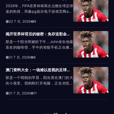
2026年，FIFA世界杯将再次点燃全球足球
迷的热情，而像pg娱乐电子游戏官网app
这样的应用也借此成为关注的...
22 7 月, 2026
9
揭开世界杯背后的秘密：免存送彩金如何搅动风云
那是一个阳光明媚的下午，John坐在他最
喜欢的咖啡馆，手中的智能手机正在播放
着有关2026FIFA世界杯的最新...
21 7 月, 2026
8
澳门资料大全：一场难以忽视的足球盛宴背后的故事
那是一个晴朗的早晨，阳光洒在澳门的大
街小巷里。我刚刚打开电脑，正在浏览最
新的「澳门资料大全」。这不只是一个普
21 7 月, 2026
11
通...