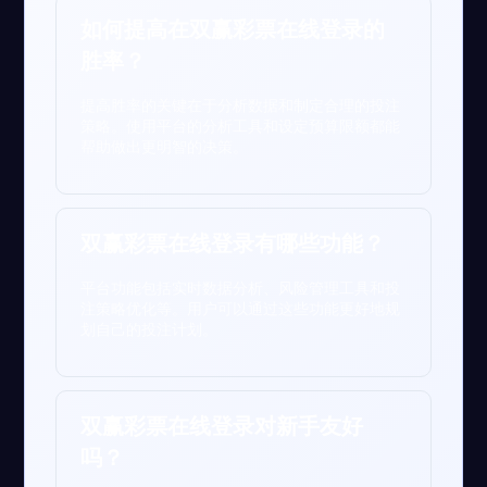
如何提高在双赢彩票在线登录的
胜率？
提高胜率的关键在于分析数据和制定合理的投注
策略。使用平台的分析工具和设定预算限额都能
帮助做出更明智的决策。
双赢彩票在线登录有哪些功能？
平台功能包括实时数据分析、风险管理工具和投
注策略优化等。用户可以通过这些功能更好地规
划自己的投注计划。
双赢彩票在线登录对新手友好
吗？