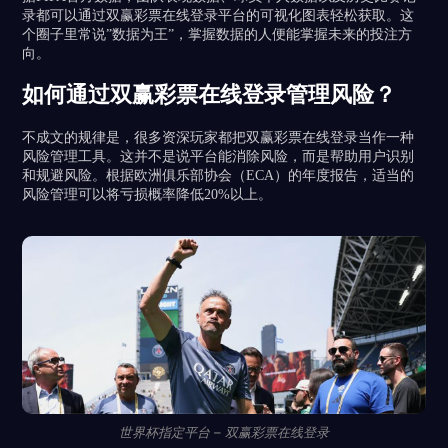
录都可以通过双赢彩票在线登录平台的可视化图表轻松获取。这
个圈子里常说”数据为王”，掌握数据的人便能掌握未来的投注方
向。
如何通过双赢彩票在线登录管理风险？
不成文的规律是，很多资深玩家都把双赢彩票在线登录当作一种
风险管理工具。这并不是说平台能消除风险，而是帮助用户识别
和规避风险。根据欧洲俱乐部协会（ECA）的年度报告，适当的
风险管理可以将亏损概率降低20%以上。
世界杯指定平台 – 双赢彩票在线登录