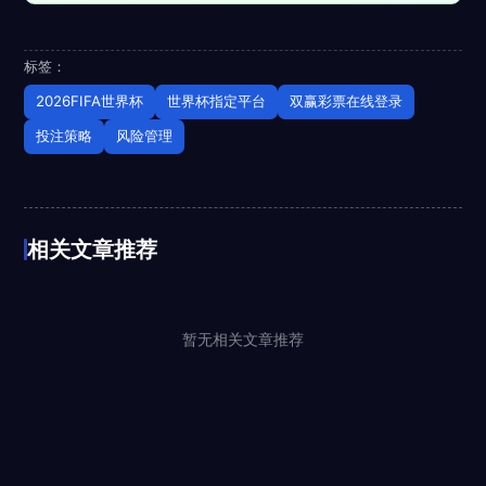
标签：
2026FIFA世界杯
世界杯指定平台
双赢彩票在线登录
投注策略
风险管理
相关文章推荐
暂无相关文章推荐