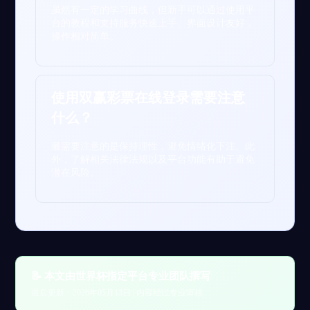
虽然有一定的学习曲线，但新手可以通过使用平
台的教程和支持服务快速上手。界面设计友好，
操作相对简单。
使用双赢彩票在线登录需要注意
什么？
最需要注意的是保持理性，避免情绪化下注。此
外，了解相关法律法规以及平台功能有助于避免
潜在风险。
📝 本文由世界杯指定平台专业团队撰写
最后更新：2026年05月13日 | 内容经过专业审核