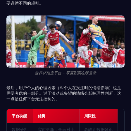
要遵循不同的规则。
世界杯指定平台 – 双赢彩票在线登录
最后，用户个人的心理因素（即个人在投注时的情绪影响）也是
需要考虑的一部分。过于激动或失望的情绪会影响理性判断，这
一点是任何平台无法控制的。
平台功能
优势
局限性
数据分析
实时更新，全面对比
高峰期数据延迟