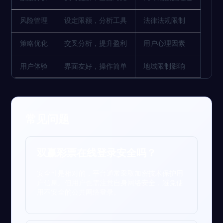
风险管理
设定限额，分析工具
法律法规限制
策略优化
交叉分析，提升盈利
用户心理因素
用户体验
界面友好，操作简单
地域限制影响
常见问题
双赢彩票在线登录安全吗？
安全性是相对的，平台通常采取加密技术保护用
户信息。但用户也需注意自身网络安全，避免使
用不安全的公共网络登录。