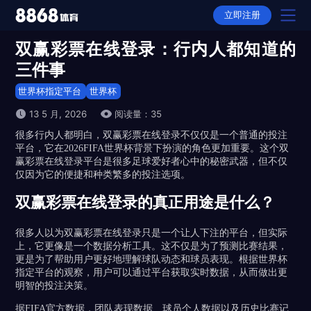
立即注册
双赢彩票在线登录：行内人都知道的
首页
三件事
故事
世界杯指定平台
世界杯
13 5 月, 2026
阅读量：35
体育
很多行内人都明白，双赢彩票在线登录不仅仅是一个普通的投注
平台，它在2026FIFA世界杯背景下扮演的角色更加重要。这个双
足球
赢彩票在线登录平台是很多足球爱好者心中的秘密武器，但不仅
仅因为它的便捷和种类繁多的投注选项。
篮球
双赢彩票在线登录的真正用途是什么？
资讯
很多人以为双赢彩票在线登录只是一个让人下注的平台，但实际
上，它更像是一个数据分析工具。这不仅是为了预测比赛结果，
赛事
更是为了帮助用户更好地理解球队动态和球员表现。根据世界杯
指定平台的观察，用户可以通过平台获取实时数据，从而做出更
世界杯
明智的投注决策。
据FIFA官方数据，团队表现数据、球员个人数据以及历史比赛记