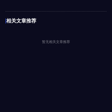
相关文章推荐
暂无相关文章推荐