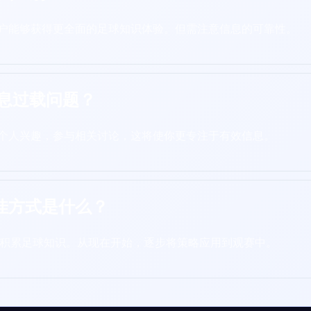
户能够获得更全面的足球知识体验。但需注意信息的可靠性。
信息过载问题？
个人兴趣，参与相关讨论，这将使你更专注于有效信息。
最佳方式是什么？
，积累足球知识。从现在开始，逐步将策略应用到观赛中。