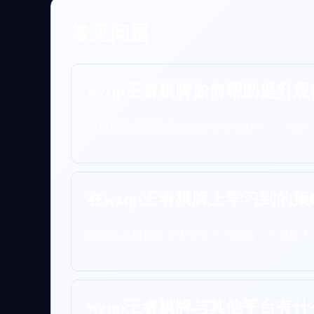
常见问题
wzqp王者棋牌如何帮助提升
通过提供丰富的策略资源和互动社区，wzq
在wzqp王者棋牌上学习到的
你可以在模拟比赛中尝试不同策略，加强战术
wzqp王者棋牌与其他平台有