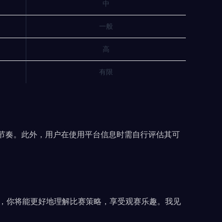
中
一般
高
有限
化节奏。此外，用户在使用平台信息时需自行评估其可
临时，你将能更好地理解比赛策略，享受观赛乐趣。我见