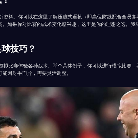
分析资料。你可以在这里了解压迫式逼抢（即高位防线配合全员
高。如果你对比赛的战术变化感兴趣，这里是你的理想之选。我见
足球技巧？
过虚拟比赛体验各种战术。举个具体例子，你可以进行模拟比赛，尝
可能因对手而异，需要灵活调整。