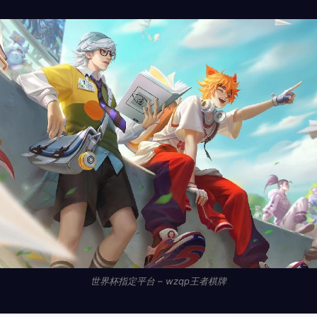
世界杯指定平台 – wzqp王者棋牌