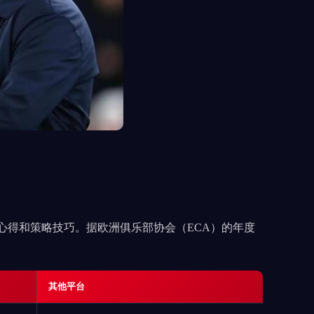
心得和策略技巧。据欧洲俱乐部协会（ECA）的年度
其他平台