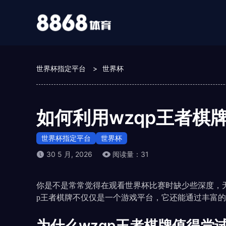
世界杯指定平台
>
世界杯
如何利用wzqp王者棋牌
世界杯指定平台
世界杯
30 5 月, 2026
阅读量：31
你是不是常常觉得在观看世界杯比赛时缺少些深度，无
p王者棋牌不仅仅是一个游戏平台，它还能通过丰富
为什么wzqp王者棋牌值得尝