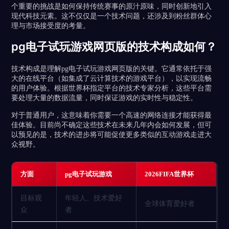
个重要的挑战是如何保持传统赛事的原汁原味，同时创新地引入
现代科技元素。这不仅仅是一个技术问题，还涉及到粉丝群体心
理与市场接受度的考量。
pg电子试玩游戏网页版的技术构成如何？
技术构成是理解pg电子试玩游戏网页版的关键。它通常依托于强
大的在线平台（如集成了云计算技术的游戏平台），以实现流畅
的用户体验。根据世界杯指定平台的技术专家分析，这些平台需
要处理大量的数据流量，同时保证游戏的实时性与稳定性。
对于普通用户，这意味着你需要一个高速的网络连接才能获得最
佳体验。目前尚不确定这些技术在未来几年内会如何发展，但可
以预见的是，技术的进步将可能促使更多类似的互动游戏走进大
众视野。
方面
pg电子试玩游戏
2026FIFA世界杯
目标观
年轻人、技术爱好
全球体育爱好者
众
者