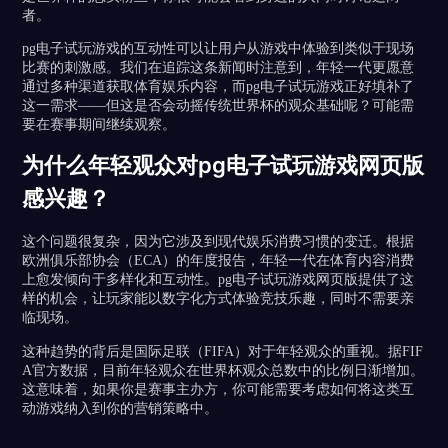
者。
pg电子试玩游戏的互动性可以让用户从游戏中体验到类似于现场
比赛的刺激感。我们在追踪这条新闻时注意到，年轻一代更愿意
通过多种渠道获取体育娱乐内容，而pg电子试玩游戏正好填补了
这一需求——但这是否会动摇传统世界杯的观众基础呢？可能需
要在赛事期间继续观察。
为什么年轻观众对pg电子试玩游戏网页版
感兴趣？
这个问题很复杂，因为它涉及到现代娱乐消费习惯的变迁。根据
欧洲俱乐部协会（ECA）的年度报告，年轻一代在体育内容消费
上愈发倾向于多样化和互动性。pg电子试玩游戏网页版提供了这
样的机会，让玩家能以数字化方式体验竞技乐趣，同时不需要亲
临现场。
这种趋势的背后是国际足联（FIFA）对于年轻观众的重视。据FIF
A官方数据，目前年轻观众在世界杯观众总数中的比例日渐增加。
这意味着，如果你是赛事主办方，你可能需要考虑如何将这类互
动游戏纳入到你的营销策略中。