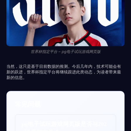
世界杯指定平台 – pg电子试玩游戏网页版
当然，这只是基于目前数据的推测。今后几年内，技术可能会有
新的跃进，世界杯指定平台将继续跟进此类动态，为读者带来最
新的信息。
常见问题
pg电子试玩游戏网页版是否与202