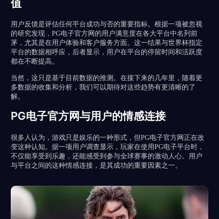
值
用户反馈是评估任何平台成功与否的重要指标。根据一项被忽视
的研究发现，PG电子官方网的用户满意度在各大平台中名列前
茅，尤其是在用户体验和客户服务方面。这一结果与世界杯指定
平台的数据相呼应，后者显示，用户在平台的停留时间和活跃度
都在不断提高。
当然，这只是基于目前数据的推测。在接下来的几年里，随着更
多数据的收集和分析，我们可以期待对这些趋势有更清晰的了
解。
PG电子官方网与用户的情感连接
很多人认为，游戏只是娱乐的一种形式，但PG电子官方网正在改
变这种认知。据一项用户调查显示，玩家在使用PG电子平台时，
不仅能享受到乐趣，还能感受到参与全球赛事的激动人心。用户
与平台之间的这种情感连接，是其成功的重要因素之一。