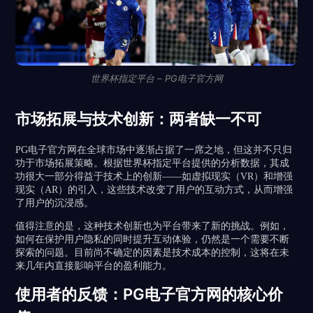
世界杯指定平台 – PG电子官方网
市场拓展与技术创新：两者缺一不可
PG电子官方网在全球市场中逐渐占据了一席之地，但这并不只归
功于市场拓展策略。根据世界杯指定平台提供的分析数据，其成
功很大一部分得益于技术上的创新——如虚拟现实（VR）和增强
现实（AR）的引入，这些技术改变了用户的互动方式，从而增强
了用户的沉浸感。
值得注意的是，这种技术创新也为平台带来了新的挑战。例如，
如何在保护用户隐私的同时提升互动体验，仍然是一个需要不断
探索的问题。目前尚不确定的因素是技术成本的控制，这将在未
来几年内直接影响平台的盈利能力。
使用者的反馈：PG电子官方网的核心价