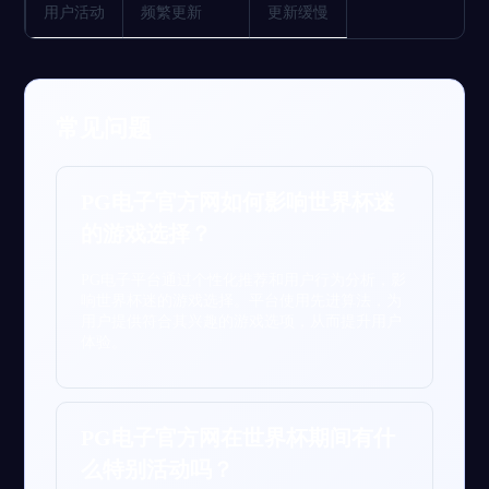
用户活动
频繁更新
更新缓慢
常见问题
PG电子官方网如何影响世界杯迷
的游戏选择？
PG电子平台通过个性化推荐和用户行为分析，影
响世界杯迷的游戏选择。平台使用先进算法，为
用户提供符合其兴趣的游戏选项，从而提升用户
体验。
PG电子官方网在世界杯期间有什
么特别活动吗？