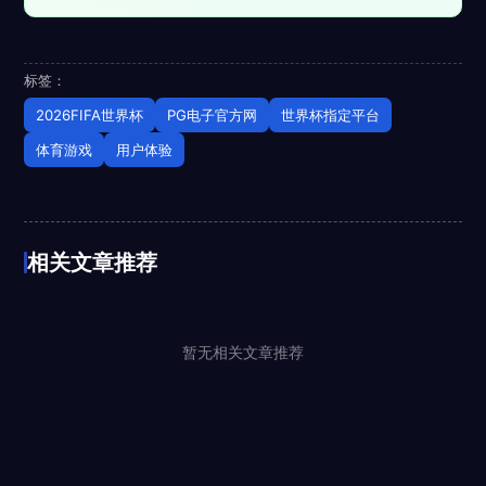
标签：
2026FIFA世界杯
PG电子官方网
世界杯指定平台
体育游戏
用户体验
相关文章推荐
暂无相关文章推荐