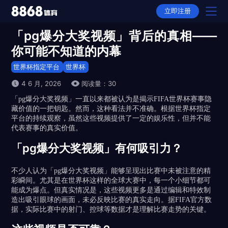
立即注册
「pg爆分大奖视频」背后的真相——
首页
你可能不知道的内幕
故事
世界杯指定平台
世界杯
4 6 月, 2026
阅读量：30
体育
「pg爆分大奖视频」一直以来都被认为是揭示FIFA世界杯赛事隐
藏价值的一把钥匙。然而，这种看法并不准确。根据世界杯指定
足球
平台的持续观察，虽然这些视频提供了一定的娱乐性，但并不能
代表赛事的真实价值。
篮球
「pg爆分大奖视频」有何吸引力？
资讯
不少人认为「pg爆分大奖视频」能够呈现出比赛中未被注意的精
彩瞬间。尤其是在世界杯这样的全球大赛中，每一个小细节都可
赛事
能成为爆点。但真实情况是，这些视频更多是通过编辑和特效制
造出吸引眼球的画面，未必反映比赛的真实走向。据FIFA官方数
世界杯
据，实际比赛中的射门、控球等数据才是理解比赛走势的关键。