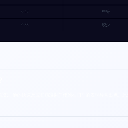
0.42
中等
0.38
较少
？
意识。他的快速反应和精准射门使他在门前的表现异常出色。此