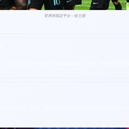
世界杯指定平台 – 哈兰德
？
。压迫式逼抢战术使他在进攻端极具威胁。此外，他的意识和判
经验相对有限。然而，他在国家队比赛中的高效表现同样值得关