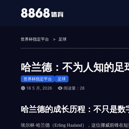
世界杯指定平台
>
足球
哈兰德：不为人知的足球
世界杯指定平台
足球
18 5 月, 2026
阅读量：28
哈兰德的成长历程：不只是数
埃尔林·哈兰德（Erling Haaland），这位