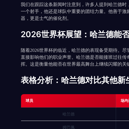
我们在跟踪这条新闻时注意到，许多人提到哈兰德时
一个射手，他还是球队中重要的团结力量。他善于激
器，更是士气的催化剂。
2026世界杯展望：哈兰德能
随着2026世界杯的临近，哈兰德的表现备受期待。
直接影响他们的职业声誉。哈兰德是否能接班过往传
挥。这是衡量他能否在世界最高舞台上继续闪耀的关
表格分析：哈兰德对比其他新
球员
场均
哈兰德
姆巴佩