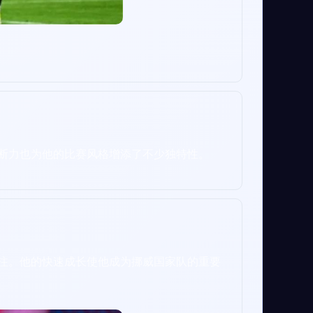
断力也为他的比赛风格增添了不少独特性。
注。他的快速成长使他成为挪威国家队的重要