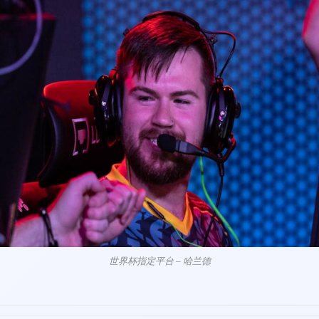
世界杯指定平台 – 哈兰德