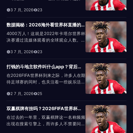
个优秀的直播APP至关重要...
3 7 月, 2026
23
数据揭秘：2026海外看世界杯直播的5个惊人事实
4000万人！这就是2022年卡塔尔世界杯
决赛通过流媒体观看的全球观众人数。这
意味着什么？简单说，这不仅反映了...
3 7 月, 2026
23
打钱的斗地主软件叫什么app？背后真相揭示
在2026FIFA世界杯到来之际，许多人在期
待足球赛的同时，也关注着一些娱乐活动
——如打钱的斗地主软件。这类软...
2 7 月, 2026
25
双赢棋牌有挂吗？2026FIFA世界杯专家揭露真相
在过去的一年里，双赢棋牌这一名称频频
出现在搜索引擎上，而许多人不禁要问：
双赢棋牌有挂吗？数据显示，2023年相...