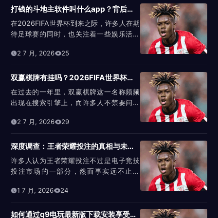
打钱的斗地主软件叫什么app？背后真相揭示
在2026FIFA世界杯到来之际，许多人在期
待足球赛的同时，也关注着一些娱乐活动
——如打钱的斗地主软件。这类软...
2 7 月, 2026
25
双赢棋牌有挂吗？2026FIFA世界杯专家揭露真相
在过去的一年里，双赢棋牌这一名称频频
出现在搜索引擎上，而许多人不禁要问：
双赢棋牌有挂吗？数据显示，2023年相...
2 7 月, 2026
29
深度调查：王者荣耀投注的真相与未来展望
许多人认为王者荣耀投注不过是电子竞技
投注市场的一部分，然而事实远不止于
此。根据我们的调查，王者荣耀投注正在
1 7 月, 2026
24
以其...
如何通过q9电玩最新版下载安装享受2026FIFA世界杯的最佳体验