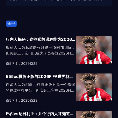
全部
行内人揭秘：这些私教课程能为2026FIFA世界杯助力
很多人以为私教课程只是一项附加训练，
但实际上，它们已成为球员备战2026FIFA
世界杯的重要组成部分。私教课程...
5 7 月, 2026
25
555cc棋牌正版与2026FIFA世界杯的内幕：这些细节你未必知道
许多人以为555cc棋牌正版只是一个普通
的在线棋牌平台，但实际上它在2026FIFA
世界杯中扮演着特别的角色。...
5 7 月, 2026
23
巴西vs尼日利亚：几个行内人才知道的秘密