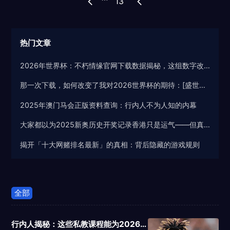
13
热门文章
2026年世界杯：不朽情缘官网下载数据揭秘，这组数字改变了我们的视角
那一次下载，如何改变了我对2026世界杯的期待：[盛世平台app官网下载]的故事
2025年澳门马会正版资料查询：行内人不为人知的内幕
大家都以为2025新奥历史开奖记录香港只是运气——但真实情况并不简单
揭开「十大网赌排名最新」的真相：背后隐藏的游戏规则
全部
行内人揭秘：这些私教课程能为2026FIFA世界杯助力