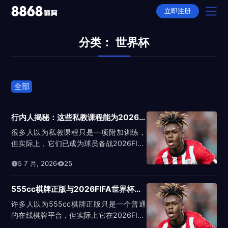
立即注册
首页
分类：
世界杯
故事
全部
体育
足球
行内人揭秘：这些私教课程能为2026FIFA世界杯助力
很多人以为私教课程只是一项附加训练，
篮球
但实际上，它们已成为球员备战2026FIFA
世界杯的重要组成部分。私教课程...
资讯
5 7 月, 2026
25
赛事
555cc棋牌正版与2026FIFA世界杯的内幕：这些细节你未必知道
许多人以为555cc棋牌正版只是一个普通
世界杯
的在线棋牌平台，但实际上它在2026FIFA
世界杯中扮演着特别的角色。...