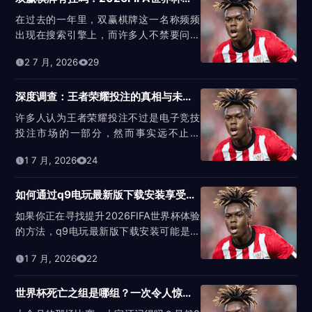
在过去的一年里，双赢棋牌这一名称频频
出现在搜索引擎上，而许多人不禁要问：
双赢棋牌有挂吗？数据显示，2023年相...
2 7 月, 2026
29
深度调查：王者荣耀投注的真相与未来展望
许多人认为王者荣耀投注不过是电子竞技
投注市场的一部分，然而事实远不止于
此。根据我们的调查，王者荣耀投注正在
1 7 月, 2026
24
以其...
如何通过q9电玩最新版下载安装享受2026FIFA世界杯的最佳体验
如果你正在寻找提升2026FIFA世界杯体验
的方法，q9电玩最新版下载安装可能是你
的最佳选择。这款应用能让你随...
1 7 月, 2026
22
世界杯死亡之组是哪组？一次令人惊心动魄的探索