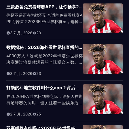
三款必备免费看球赛APP，让你畅享2026FIFA世界杯
你是不是正在为找不到合适的免费看球赛A
PP而苦恼？2026FIFA世界杯将至，选择一
个优秀的直播APP至关重要...
3 7 月, 2026
23
数据揭秘：2026海外看世界杯直播的5个惊人事实
4000万人！这就是2022年卡塔尔世界杯
决赛通过流媒体观看的全球观众人数。这
意味着什么？简单说，这不仅反映了...
3 7 月, 2026
23
打钱的斗地主软件叫什么app？背后真相揭示
在2026FIFA世界杯到来之际，许多人在期
待足球赛的同时，也关注着一些娱乐活动
——如打钱的斗地主软件。这类软...
2 7 月, 2026
25
双赢棋牌有挂吗？2026FIFA世界杯专家揭露真相