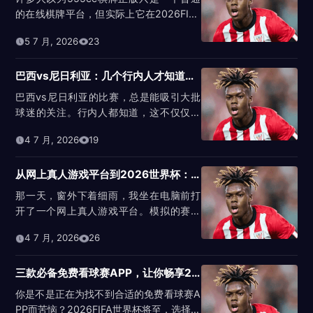
的在线棋牌平台，但实际上它在2026FIFA
世界杯中扮演着特别的角色。...
5 7 月, 2026
23
巴西vs尼日利亚：几个行内人才知道的秘密
巴西vs尼日利亚的比赛，总是能吸引大批
球迷的关注。行内人都知道，这不仅仅是
一场普通的足球比赛，而是两种足球文化...
4 7 月, 2026
19
从网上真人游戏平台到2026世界杯：谁能预见足球的未来？
那一天，窗外下着细雨，我坐在电脑前打
开了一个网上真人游戏平台。模拟的赛场
上，球场草地的绿色逼真得让人心驰神
4 7 月, 2026
26
往，...
三款必备免费看球赛APP，让你畅享2026FIFA世界杯
你是不是正在为找不到合适的免费看球赛A
PP而苦恼？2026FIFA世界杯将至，选择一