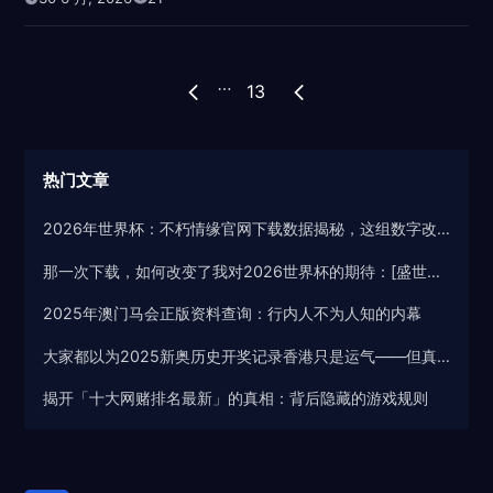
面...
13
热门文章
2026年世界杯：不朽情缘官网下载数据揭秘，这组数字改变了我们的视角
那一次下载，如何改变了我对2026世界杯的期待：[盛世平台app官网下载]的故事
2025年澳门马会正版资料查询：行内人不为人知的内幕
大家都以为2025新奥历史开奖记录香港只是运气——但真实情况并不简单
揭开「十大网赌排名最新」的真相：背后隐藏的游戏规则