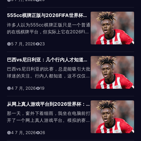
555cc棋牌正版与2026FIFA世界杯的内幕：这些细节你未必知道
许多人以为555cc棋牌正版只是一个普通
的在线棋牌平台，但实际上它在2026FIFA
世界杯中扮演着特别的角色。...
5 7 月, 2026
23
巴西vs尼日利亚：几个行内人才知道的秘密
巴西vs尼日利亚的比赛，总是能吸引大批
球迷的关注。行内人都知道，这不仅仅是
一场普通的足球比赛，而是两种足球文化...
4 7 月, 2026
19
从网上真人游戏平台到2026世界杯：谁能预见足球的未来？
那一天，窗外下着细雨，我坐在电脑前打
开了一个网上真人游戏平台。模拟的赛场
上，球场草地的绿色逼真得让人心驰神
4 7 月, 2026
26
往，...