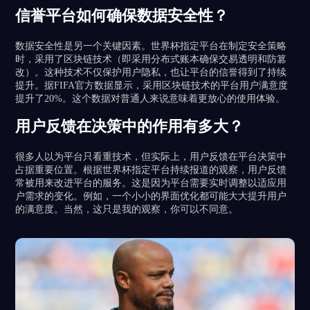
信誉平台如何确保数据安全性？
数据安全性是另一个关键因素。世界杯指定平台在制定安全策略
时，采用了区块链技术（即采用分布式账本确保交易透明和防篡
改）。这种技术不仅保护用户隐私，也让平台的信誉得到了持续
提升。据FIFA官方数据显示，采用区块链技术的平台用户满意度
提升了20%。这个数据对普通人来说意味着更放心的使用体验。
用户反馈在决策中的作用有多大？
很多人以为平台只看重技术，但实际上，用户反馈在平台决策中
占据重要位置。根据世界杯指定平台持续报道的观察，用户反馈
常被用来改进平台的服务。这是因为平台需要实时调整以适应用
户需求的变化。例如，一个小小的界面优化都可能大大提升用户
的满意度。当然，这只是我的观察，你可以不同意。