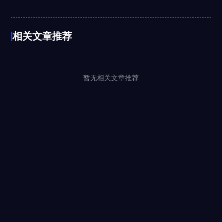
相关文章推荐
暂无相关文章推荐