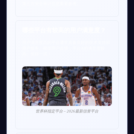
第三方安全审计也是重要参考。
哪些平台有较高的用户满意度？
用户满意度高的平台通常具备良好的技术支持和
用户服务。根据用户反馈，平台A的满意度较
高。值得一试！
世界杯指定平台 – 2026最新信誉平台