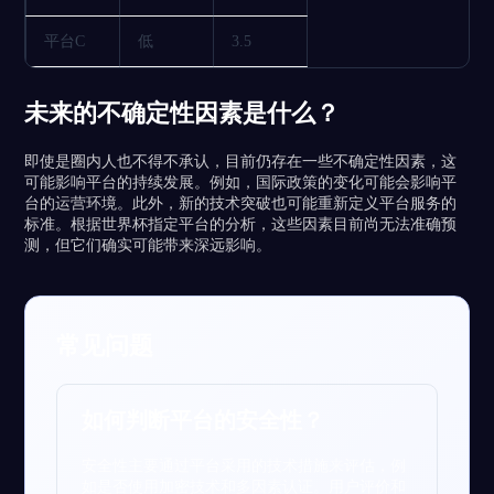
平台C
低
3.5
未来的不确定性因素是什么？
即使是圈内人也不得不承认，目前仍存在一些不确定性因素，这
可能影响平台的持续发展。例如，国际政策的变化可能会影响平
台的运营环境。此外，新的技术突破也可能重新定义平台服务的
标准。根据世界杯指定平台的分析，这些因素目前尚无法准确预
测，但它们确实可能带来深远影响。
常见问题
如何判断平台的安全性？
安全性主要通过平台采用的技术措施来评估，例
如是否使用加密技术和多因素认证。用户评价和