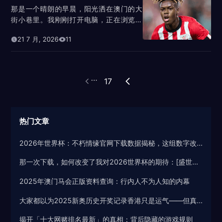
那是一个晴朗的早晨，阳光洒在澳门的大
街小巷里。我刚刚打开电脑，正在浏览最
新的「澳门资料大全」。这不只是一个普
21 7 月, 2026
11
通...
17
热门文章
2026年世界杯：不朽情缘官网下载数据揭秘，这组数字改变了我们的视角
那一次下载，如何改变了我对2026世界杯的期待：[盛世平台app官网下载]的故事
2025年澳门马会正版资料查询：行内人不为人知的内幕
大家都以为2025新奥历史开奖记录香港只是运气——但真实情况并不简单
揭开「十大网赌排名最新」的真相：背后隐藏的游戏规则