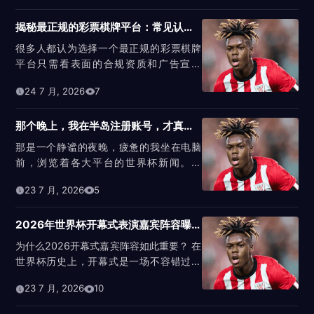
揭秘最正规的彩票棋牌平台：常见认知误区与真实情况
很多人都认为选择一个最正规的彩票棋牌
平台只需看表面的合规资质和广告宣传
——然而，真实情况却远非如此简单。随
24 7 月, 2026
7
着2...
那个晚上，我在半岛注册账号，才真正踏入世界杯的狂欢
那是一个静谧的夜晚，疲惫的我坐在电脑
前，浏览着各大平台的世界杯新闻。突
然，一则关于「半岛怎么注册账号」的帖
23 7 月, 2026
5
子引...
2026年世界杯开幕式表演嘉宾阵容曝光：这些数据告诉我们什么？
为什么2026开幕式嘉宾阵容如此重要？ 在
世界杯历史上，开幕式是一场不容错过的
视听盛宴，2026年也不例外。根...
23 7 月, 2026
10