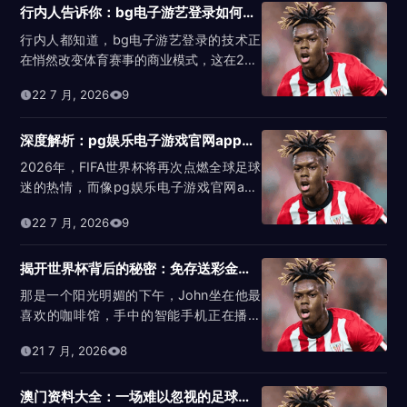
行内人告诉你：bg电子游艺登录如何影响2026FIFA世界杯
行内人都知道，bg电子游艺登录的技术正
在悄然改变体育赛事的商业模式，这在202
6FIFA世界杯中尤为明显。你可...
22 7 月, 2026
9
深度解析：pg娱乐电子游戏官网app在2026FIFA世界杯热潮中的角色
2026年，FIFA世界杯将再次点燃全球足球
迷的热情，而像pg娱乐电子游戏官网app
这样的应用也借此成为关注的...
22 7 月, 2026
9
揭开世界杯背后的秘密：免存送彩金如何搅动风云
那是一个阳光明媚的下午，John坐在他最
喜欢的咖啡馆，手中的智能手机正在播放
着有关2026FIFA世界杯的最新...
21 7 月, 2026
8
澳门资料大全：一场难以忽视的足球盛宴背后的故事