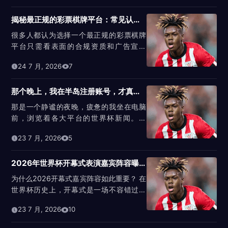
揭秘最正规的彩票棋牌平台：常见认知误区与真实情况
很多人都认为选择一个最正规的彩票棋牌
平台只需看表面的合规资质和广告宣传
——然而，真实情况却远非如此简单。随
24 7 月, 2026
7
着2...
那个晚上，我在半岛注册账号，才真正踏入世界杯的狂欢
那是一个静谧的夜晚，疲惫的我坐在电脑
前，浏览着各大平台的世界杯新闻。突
然，一则关于「半岛怎么注册账号」的帖
23 7 月, 2026
5
子引...
2026年世界杯开幕式表演嘉宾阵容曝光：这些数据告诉我们什么？
为什么2026开幕式嘉宾阵容如此重要？ 在
世界杯历史上，开幕式是一场不容错过的
视听盛宴，2026年也不例外。根...
23 7 月, 2026
10