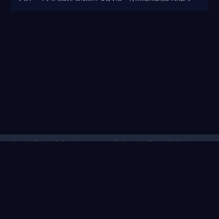
这里是世界杯指定平台( SPORTS)官方网站 ,世界杯指定平台APP
全方面涵盖体育、百家乐、电竞、真人、棋牌等热门游戏场馆,千
万会员提供最优质的服务，是最受用户信赖的投注机构。平台玩
法多, 存款提款快。欢迎登录官方APP体验极致娱乐盛宴。
网站地图
谷歌地图