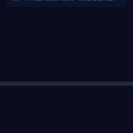
这里是世界杯指定平台( SPORTS)官方网站 ,世界杯指定平台APP
全方面涵盖体育、百家乐、电竞、真人、棋牌等热门游戏场馆,千
万会员提供最优质的服务，是最受用户信赖的投注机构。平台玩
法多, 存款提款快。欢迎登录官方APP体验极致娱乐盛宴。
网站地图
谷歌地图