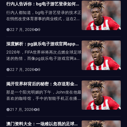
行内人告诉你：bg电子游艺登录如何影响2026FIFA世界杯
行内人都知道，bg电子游艺登录的技术正
在悄然改变体育赛事的商业模式，这在202
6FIFA世界杯中尤为明显。你可...
22 7 月, 2026
9
深度解析：pg娱乐电子游戏官网app在2026FIFA世界杯热潮中的角色
2026年，FIFA世界杯将再次点燃全球足球
迷的热情，而像pg娱乐电子游戏官网app
这样的应用也借此成为关注的...
22 7 月, 2026
9
揭开世界杯背后的秘密：免存送彩金如何搅动风云
那是一个阳光明媚的下午，John坐在他最
喜欢的咖啡馆，手中的智能手机正在播放
着有关2026FIFA世界杯的最新...
21 7 月, 2026
8
澳门资料大全：一场难以忽视的足球盛宴背后的故事