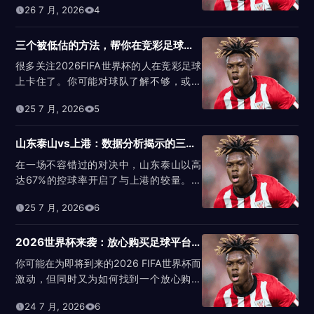
26 7 月, 2026
4
三个被低估的方法，帮你在竞彩足球提前获利
很多关注2026FIFA世界杯的人在竞彩足球
上卡住了。你可能对球队了解不够，或总
是在分析数据时迷失方向。本文提...
25 7 月, 2026
5
山东泰山vs上港：数据分析揭示的三大关键点
在一场不容错过的对决中，山东泰山以高
达67%的控球率开启了与上港的较量。这
看似主导的表现背后，却显现了潜在的隐...
25 7 月, 2026
6
2026世界杯来袭：放心购买足球平台排行榜前十名推荐
你可能在为即将到来的2026 FIFA世界杯而
激动，但同时又为如何找到一个放心购买
足球的平台而感到困扰。毕竟，...
24 7 月, 2026
6