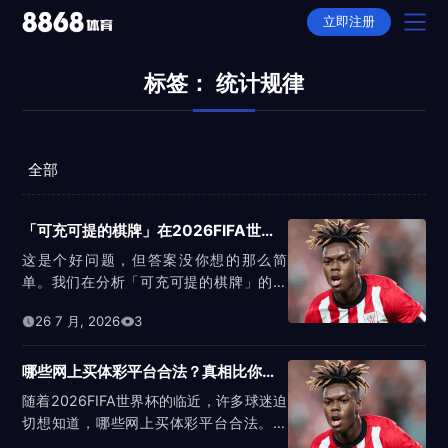
立即注册
首页
标签：
统计规律
故事
全部
体育
足球
「可充可提的棋牌」在2026FIFA世界杯期间到底有多大吸引力？
这是个好问题，但答案没你想的那么简
篮球
单。我们在分析「可充可提的棋牌」的市
场吸引力时，发现这并非一个单一维度就
资讯
26 7 月, 2026
3
能彻...
赛事
哪些网上买体彩平台合法？真相比你想象的复杂
随着2026FIFA世界杯的临近，许多球迷迫
世界杯
切想知道，哪些网上买体彩平台合法。然
而，真相比你想象的复杂。特别是...