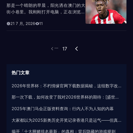
那是一个晴朗的早晨，阳光洒在澳门的大
街小巷里。我刚刚打开电脑，正在浏览最
新的「澳门资料大全」。这不只是一个普
21 7 月, 2026
11
通...
17
热门文章
2026年世界杯：不朽情缘官网下载数据揭秘，这组数字改变了我们的视角
那一次下载，如何改变了我对2026世界杯的期待：[盛世平台app官网下载]的故事
2025年澳门马会正版资料查询：行内人不为人知的内幕
大家都以为2025新奥历史开奖记录香港只是运气——但真实情况并不简单
揭开「十大网赌排名最新」的真相：背后隐藏的游戏规则