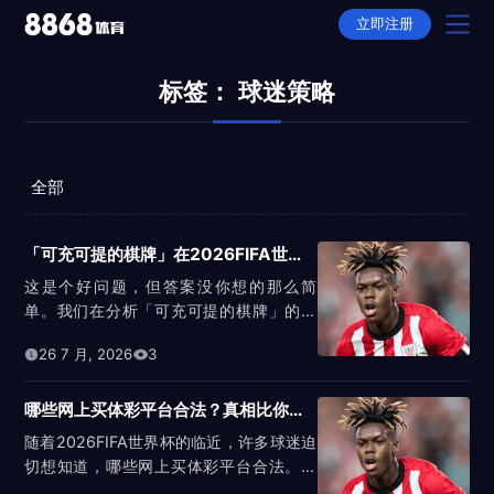
立即注册
首页
标签：
球迷策略
故事
全部
体育
足球
「可充可提的棋牌」在2026FIFA世界杯期间到底有多大吸引力？
这是个好问题，但答案没你想的那么简
篮球
单。我们在分析「可充可提的棋牌」的市
场吸引力时，发现这并非一个单一维度就
资讯
26 7 月, 2026
3
能彻...
赛事
哪些网上买体彩平台合法？真相比你想象的复杂
随着2026FIFA世界杯的临近，许多球迷迫
世界杯
切想知道，哪些网上买体彩平台合法。然
而，真相比你想象的复杂。特别是...