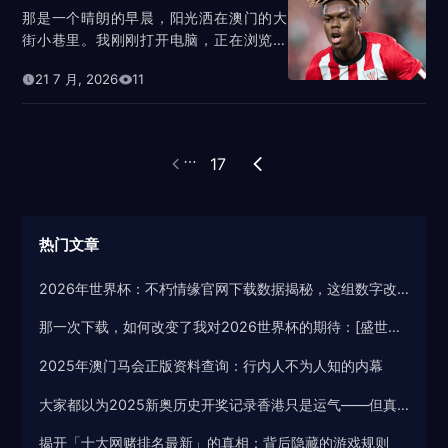
那是一个晴朗的早晨，阳光洒在澳门的大
街小巷里。我刚刚打开电脑，正在浏览最
新的「澳门资料大全」。这不只是一个普
21 7 月, 2026
11
通...
17
热门文章
2026年世界杯：不朽情缘官网下载数据揭秘，这组数字改变了我们的视角
那一次下载，如何改变了我对2026世界杯的期待：[盛世平台app官网下载]的故事
2025年澳门马会正版资料查询：行内人不为人知的内幕
大家都以为2025新奥历史开奖记录香港只是运气——但真实情况并不简单
揭开「十大网赌排名最新」的真相：背后隐藏的游戏规则