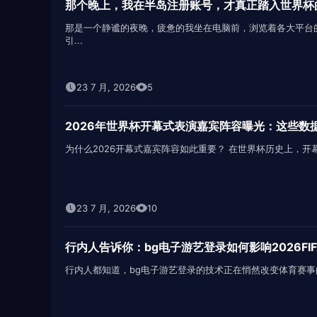
那个晚上，我在半岛注册账号，才真正踏入世界杯
那是一个静谧的夜晚，疲惫的我坐在电脑前，浏览着各大平台
引...
23 7 月, 2026
5
2026年世界杯开幕式表演嘉宾阵容曝光：这些数
为什么2026开幕式嘉宾阵容如此重要？ 在世界杯历史上，开幕
23 7 月, 2026
10
行内人告诉你：bg电子游艺登录如何影响2026FI
行内人都知道，bg电子游艺登录的技术正在悄然改变体育赛事的商