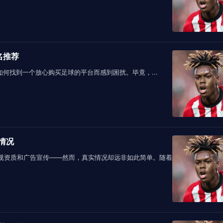
名推荐
为如何找到一个放心购买足球的平台而感到困扰。毕竟，...
情况
规资质和广告宣传——然而，真实情况却远非如此简单。随着