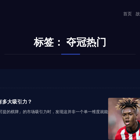
首页
故
标签：
夺冠热门
底有多大吸引力？
可提的棋牌」的市场吸引力时，发现这并非一个单一维度就能