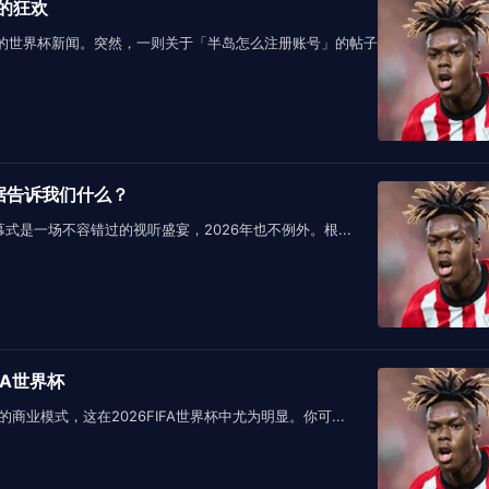
的狂欢
的世界杯新闻。突然，一则关于「半岛怎么注册账号」的帖子
据告诉我们什么？
式是一场不容错过的视听盛宴，2026年也不例外。根...
FA世界杯
业模式，这在2026FIFA世界杯中尤为明显。你可...