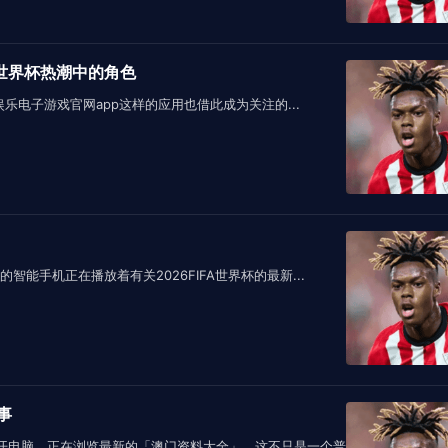
A世界杯热潮中的角色
娱乐电子游戏官网app这样的应用也借此成为关注的...
能手机正在播放着有关2026FIFA世界杯的最新...
事
开电脑，正在浏览最新的「澳门资料大全」。这不只是一个普