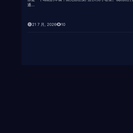
通...
21 7 月, 2026
10