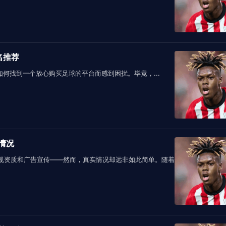
名推荐
为如何找到一个放心购买足球的平台而感到困扰。毕竟，...
情况
规资质和广告宣传——然而，真实情况却远非如此简单。随着