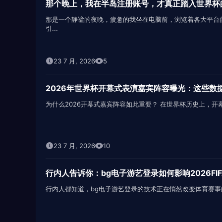
那个晚上，我在半岛注册账号，才真正踏入世界杯
那是一个静谧的夜晚，疲惫的我坐在电脑前，浏览着各大平台
引...
23 7 月, 2026
5
2026年世界杯开幕式表演嘉宾阵容曝光：这些数
为什么2026开幕式嘉宾阵容如此重要？ 在世界杯历史上，开幕
23 7 月, 2026
10
行内人告诉你：bg电子游艺登录如何影响2026FI
行内人都知道，bg电子游艺登录的技术正在悄然改变体育赛事的商