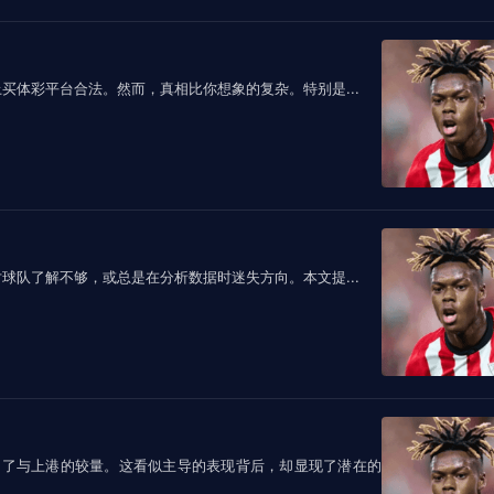
上买体彩平台合法。然而，真相比你想象的复杂。特别是...
对球队了解不够，或总是在分析数据时迷失方向。本文提...
启了与上港的较量。这看似主导的表现背后，却显现了潜在的