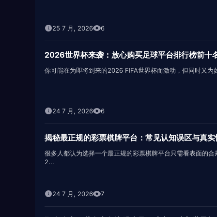
25 7 月, 2026
6
2026世界杯来袭：放心购买足球平台排行榜前十
你可能在为即将到来的2026 FIFA世界杯而激动，但同时又
24 7 月, 2026
6
揭秘最正规的彩票棋牌平台：常见认知误区与真实
很多人都认为选择一个最正规的彩票棋牌平台只需看表面的合
2...
24 7 月, 2026
7