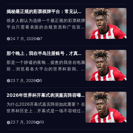
揭秘最正规的彩票棋牌平台：常见认知误区与真实情况
很多人都认为选择一个最正规的彩票棋牌
平台只需看表面的合规资质和广告宣传
——然而，真实情况却远非如此简单。随
24 7 月, 2026
7
着2...
那个晚上，我在半岛注册账号，才真正踏入世界杯的狂欢
那是一个静谧的夜晚，疲惫的我坐在电脑
前，浏览着各大平台的世界杯新闻。突
然，一则关于「半岛怎么注册账号」的帖
23 7 月, 2026
5
子引...
2026年世界杯开幕式表演嘉宾阵容曝光：这些数据告诉我们什么？
为什么2026开幕式嘉宾阵容如此重要？ 在
世界杯历史上，开幕式是一场不容错过的
视听盛宴，2026年也不例外。根...
23 7 月, 2026
10