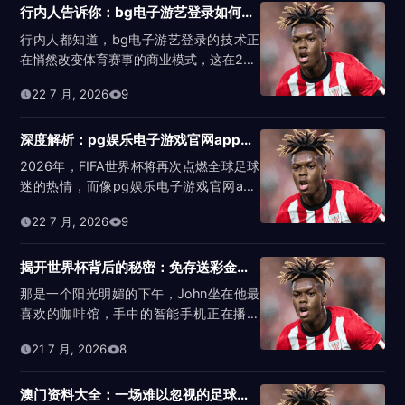
行内人告诉你：bg电子游艺登录如何影响2026FIFA世界杯
行内人都知道，bg电子游艺登录的技术正
在悄然改变体育赛事的商业模式，这在202
6FIFA世界杯中尤为明显。你可...
22 7 月, 2026
9
深度解析：pg娱乐电子游戏官网app在2026FIFA世界杯热潮中的角色
2026年，FIFA世界杯将再次点燃全球足球
迷的热情，而像pg娱乐电子游戏官网app
这样的应用也借此成为关注的...
22 7 月, 2026
9
揭开世界杯背后的秘密：免存送彩金如何搅动风云
那是一个阳光明媚的下午，John坐在他最
喜欢的咖啡馆，手中的智能手机正在播放
着有关2026FIFA世界杯的最新...
21 7 月, 2026
8
澳门资料大全：一场难以忽视的足球盛宴背后的故事