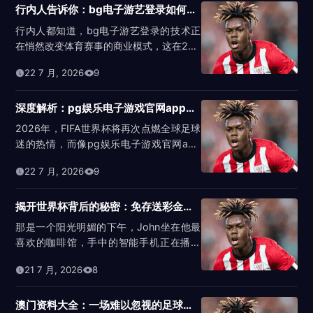
行内人告诉你：bg电子游艺登录如何影响2026FIFA世界杯
行内人都知道，bg电子游艺登录的技术正
在悄然改变体育赛事的商业模式，这在202
6FIFA世界杯中尤为明显。你可...
22 7 月, 2026
9
深度解析：pg娱乐电子游戏官网app在2026FIFA世界杯热潮中的角色
2026年，FIFA世界杯将再次点燃全球足球
迷的热情，而像pg娱乐电子游戏官网app
这样的应用也借此成为关注的...
22 7 月, 2026
9
揭开世界杯背后的秘密：免存送彩金如何搅动风云
那是一个阳光明媚的下午，John坐在他最
喜欢的咖啡馆，手中的智能手机正在播放
着有关2026FIFA世界杯的最新...
21 7 月, 2026
8
澳门资料大全：一场难以忽视的足球盛宴背后的故事