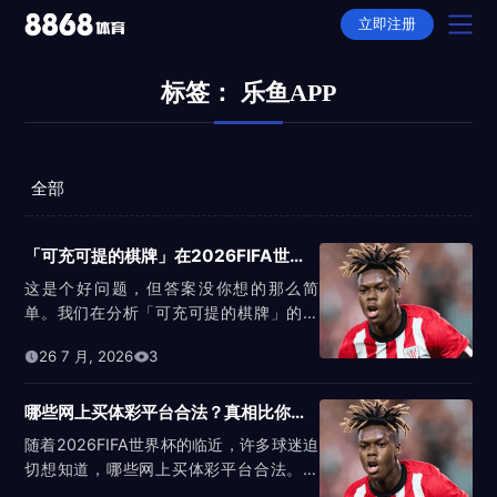
立即注册
首页
标签：
乐鱼APP
故事
全部
体育
足球
「可充可提的棋牌」在2026FIFA世界杯期间到底有多大吸引力？
这是个好问题，但答案没你想的那么简
篮球
单。我们在分析「可充可提的棋牌」的市
场吸引力时，发现这并非一个单一维度就
资讯
26 7 月, 2026
3
能彻...
赛事
哪些网上买体彩平台合法？真相比你想象的复杂
随着2026FIFA世界杯的临近，许多球迷迫
世界杯
切想知道，哪些网上买体彩平台合法。然
而，真相比你想象的复杂。特别是...