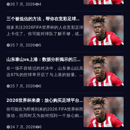
26 7 月, 2026
4
三个被低估的方法，帮你在竞彩足球提前获利
很多关注2026FIFA世界杯的人在竞彩足球
上卡住了。你可能对球队了解不够，或总
是在分析数据时迷失方向。本文提...
25 7 月, 2026
5
山东泰山vs上港：数据分析揭示的三大关键点
在一场不容错过的对决中，山东泰山以高
达67%的控球率开启了与上港的较量。这
看似主导的表现背后，却显现了潜在的隐...
25 7 月, 2026
6
2026世界杯来袭：放心购买足球平台排行榜前十名推荐
你可能在为即将到来的2026 FIFA世界杯而
激动，但同时又为如何找到一个放心购买
足球的平台而感到困扰。毕竟，...
24 7 月, 2026
6